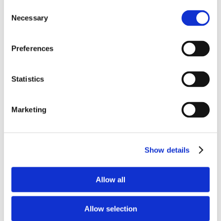
Consent
(l’interessato);
Necessary
Selection
La gestione derivante dal contratto stipulato
in ragione di obblighi di legge, in particolar
Preferences
modo di natura amministrativa e fiscale;
La gestione di eventuali pratiche legali o
contenziosi correlati ai contratti stipulati;
Statistics
L’invio di materiale promozionale e
pubblicitario (newsletter).
Marketing
Per tali ragioni
il trattamento dei dati
relativamente alle finalità di cui ai punti d), e)
Show details
ed f)
è OBBLIGATORIO
e
l’eventuale rifiuto al
trattamento ovvero il mancato, inesatto o
parziale conferimento dei dati potrebbe
avere come conseguenza l’impossibilità, per
Allow all
il Titolare, di rispondere alle richieste inviate
dall’interessato e a dare seguito al contratto
e ai servizi correlati.
Allow selection
Il conferimento dei dati per le finalità di cui al