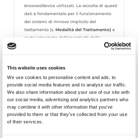
browser/device utilizzati. La raccolta di questi
dati è fondamentale per il funzionamento
dei sistemi di rinnovo implicito del
trattamento (v.
Modalità
del Trattamento)
e
parte integrante dell’operatività della
piattaforma di invio. Il controllo qualità
avviene attraverso contatto telefonico da
parte di società incaricate o con questionari
This website uses cookies
di soddisfazione cliente.
We use cookies to personalise content and ads, to
provide social media features and to analyse our traffic.
FINALITÀ DEL TRATTAMENTO (RIF.
We also share information about your use of our site with
REGOLAMENTO EUROPEO N. 679/2016 E SS.
our social media, advertising and analytics partners who
MODIFICHE ED INTEGRAZIONI)
may combine it with other information that you’ve
provided to them or that they’ve collected from your use
Il conferimento dei dati personali ha come
finalità:
of their services.
L’emissione di offerte e la stipula di
eventuali contratti di vendita con il Cliente