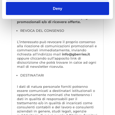
punto g)
invece
è FACOLTATIVO
ed è quindi
subordinato al libero consenso da parte
Deny
dell’interessato
e l’eventuale rifiuto darà
luogo all’impossibilità di essere aggiornati
circa iniziative commerciali e/o campagne
promozionali e/o di ricevere offerte.
REVOCA DEL CONSENSO
L’interessato può revocare il proprio consenso
alla ricezione di comunicazioni promozionali e
commerciali immediatamente, inviando
richiesta all’indirizzo mail
info@gberries.it
oppure cliccando sull’apposito link di
disiscrizione che potrà trovare in calce ad ogni
mail di newsletter ricevuta.
DESTINATARI
I dati di natura personale forniti potranno
essere comunicati a destinatari istituzionali o
opportunamente nominati che tratteranno i
dati in qualità di responsabili per il
trattamento e/o in qualità di incaricati come
consulenti contabili e del lavoro e consulenti
aziendali in genere, studi legali, agenzie